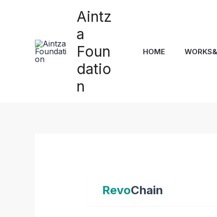
Skip
Aintz
to
content
a
Foun
HOME
WORKS
datio
n
Revo
Chain