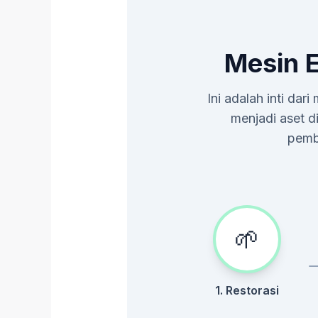
Mesin E
Ini adalah inti da
menjadi aset d
pembi
🌱
1. Restorasi