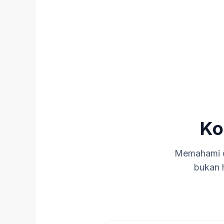
Ko
Memahami du
bukan h