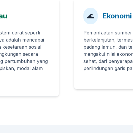
au
🌊
Ekonomi 
stem darat seperti
Pemanfaatan sumber 
nya adalah mencapai
berkelanjutan, termas
 kesetaraan sosial
padang lamun, dan te
lingkungan secara
mengakui nilai ekonom
tang pertumbuhan yang
sehat, dari penyerapa
piskan, modal alam
perlindungan garis pan