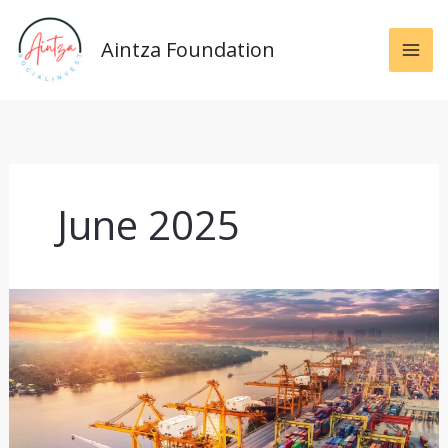
Skip
to
Aintza Foundation
content
June 2025
World
Trade
and
Debt