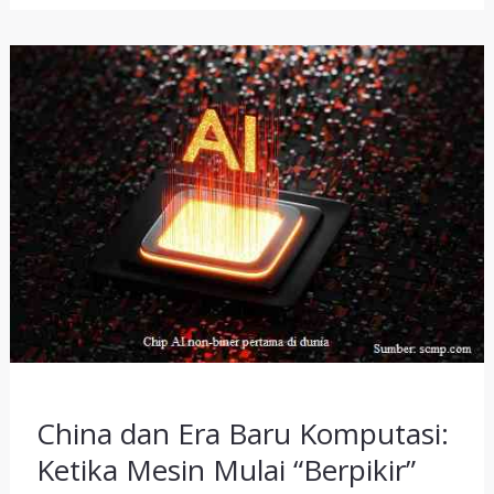
China
dan
Era
Baru
Komputasi:
Ketika
Mesin
Mulai
“Berpikir”
dengan
Ketidakpastian
China dan Era Baru Komputasi:
Ketika Mesin Mulai “Berpikir”