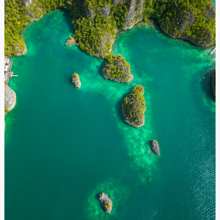
Raja
Ampat:
Analisis
Komparatif
Penambangan
Nikel
versus
Model
Pembangunan
Berkelanjutan