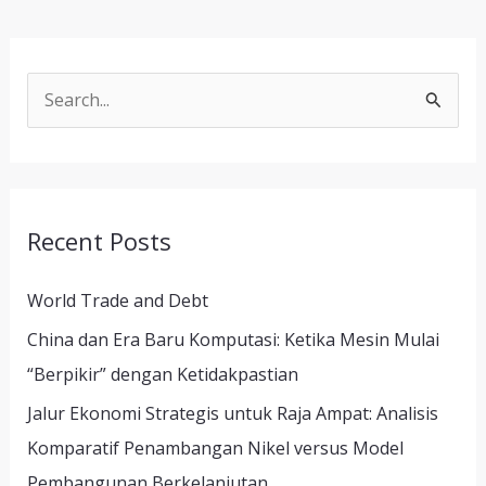
S
e
a
r
Recent Posts
c
h
World Trade and Debt
f
China dan Era Baru Komputasi: Ketika Mesin Mulai
o
“Berpikir” dengan Ketidakpastian
r
Jalur Ekonomi Strategis untuk Raja Ampat: Analisis
:
Komparatif Penambangan Nikel versus Model
Pembangunan Berkelanjutan