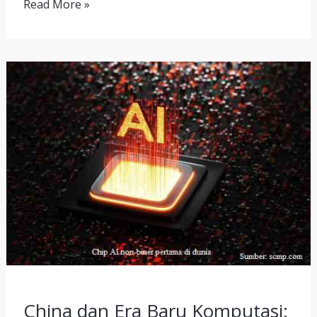
Read More »
China
dan
Era
Baru
Komputasi:
Ketika
Mesin
Mulai
“Berpikir”
dengan
Ketidakpastian
China dan Era Baru Komputasi: