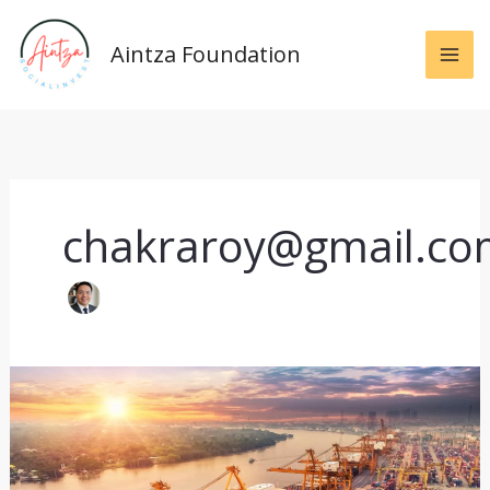
Skip
to
Aintza Foundation
content
chakraroy@gmail.co
World
Trade
and
Debt