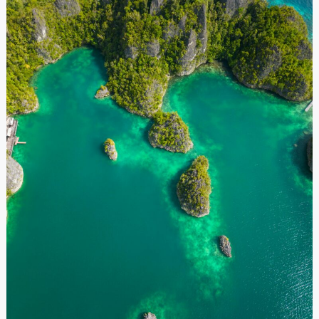
untuk
Raja
Ampat:
Analisis
Komparatif
Penambangan
Nikel
versus
Model
Pembangunan
Berkelanjutan